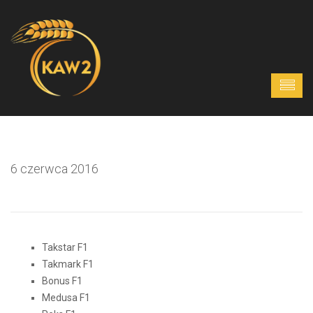
6 czerwca 2016
Takstar F1
Takmark F1
Bonus F1
Medusa F1