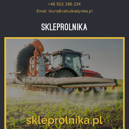
+48 502 386 234
Email: biuro@cebulkadymka.pl
Skleprolnika